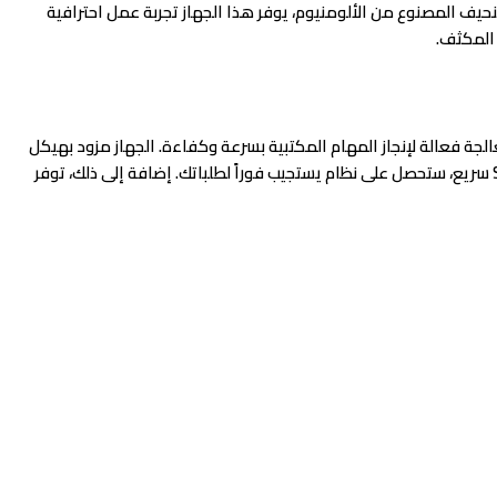
تصميمه النحيف المصنوع من الألومنيوم، يوفر هذا الجهاز تجربة عمل احترافية
ة الأجهزة المحمولة الموجهة للأعمال. بفضل معالج Intel Core i5-8365U، يمنحك الجهاز قوة معالجة فعالة لإنجاز المهام المكتبية بسرعة وكفاءة. الجهاز مزود بهيكل
خارجي متين وأنيق، مما يجعله يتحمل ضغوط العمل اليومي مع الحفاظ على مظهره الاحترافي. بفضل الذاكرة العشوائية سعة 8 جيجابايت وهارد SSD سريع، ستحصل على نظام يستجيب فوراً لطلباتك. إضافة إلى ذلك، توفر