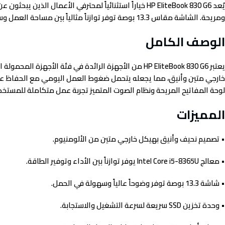
يُعد HP EliteBook 830 G6 خياراً استثنائياً لمحترفي ا
ومريحة. الشاشة مقاس 13.3 بوصة توفر توازناً مثالياً بين مساحة العمل وسهولة الحمل، مما يجعله الشريك الأفضل للتنقل اليومي والعمل المكتبي المكثف.
الوصف الكامل
لوحة المفاتيح المريحة ونظام الصوت المتميز تجربة عمل متكاملة للمستخدمين
المميزات
• تصميم نحيف وأنيق بهيكل خارجي متين من الألومنيوم.
• معالج Intel Core i5-8365U يوفر توازناً بين الأداء وتوفير الطاقة.
• شاشة 13.3 بوصة توفر وضوحاً عالياً وسهولة في الحمل.
• وحدة تخزين SSD سريعة لسرعة التشغيل والاستجابة.