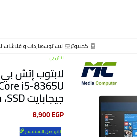
كمبيوتر
لاب توب
هاردات و فلاشات
ال
اتش بي
جيجابايت SSD، شاشة 13.3 بوصة
8,900
EGP
للتواصل الاستفسار