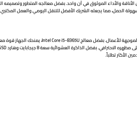
لأعمال الذين يبحثون عن الأناقة والأداء الموثوق في آن واحد. بفضل معالجه المتطور و
يعتبر HP EliteBook 830 G6 من الأجهزة الرائدة في فئ
 الأكثر تطلباً.