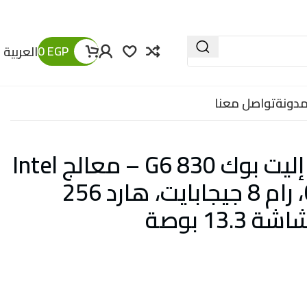
0
EGP
العربية
مدونة
تواصل معنا
لابتوب إتش بي إليت بوك 830 G6 – معالج Intel
Core i5-8365U، رام 8 جيجابايت، هارد 256