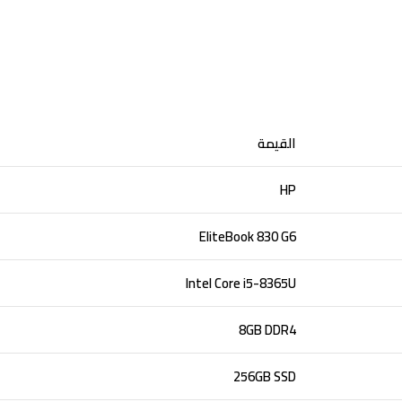
القيمة
HP
EliteBook 830 G6
Intel Core i5-8365U
8GB DDR4
256GB SSD