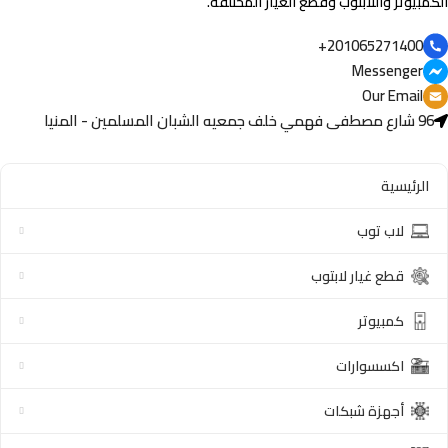
الكمبيوتر واللابتوب وقطع الغيار المختلفة.
201065271400+
Messenger
Our Email
96 شارع مصطفى فهمي خلف جمعيه الشبان المسلمين - المنيا
الرئيسية
لاب توب
قطع غيار لابتوب
كمبيوتر
اكسسوارات
أجهزة شبكات