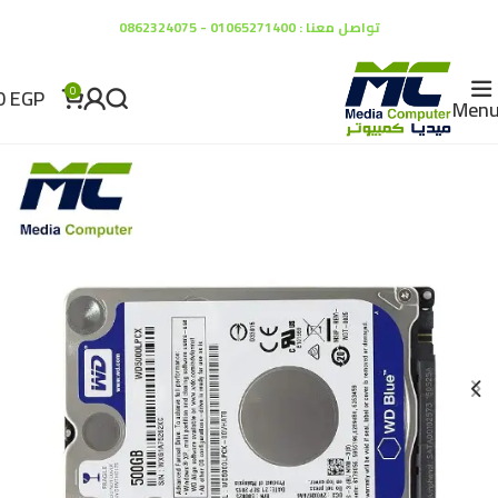
تواصل معنا : 01065271400 - 0862324075
0
EGP
0
Men