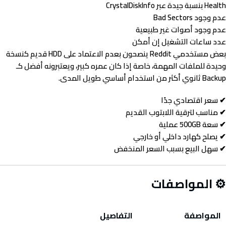
Health بنسبة جيدة عبر CrystalDiskInfo
عدم وجود Bad Sectors
عدم وجود أصوات غير طبيعية
عدد ساعات التشغيل إن أمكن
بعض مستخدمي Reddit ينصحون بعدم الاعتماد على HDD قديم كنسخة
وحيدة للملفات المهمة، خاصة إذا كان عمره كبير، ويعتبرونه أفضل كـ
Backup ثانوي أكثر من استخدام أساسي طويل المدى.
✔ سعر اقتصادي جدًا
✔ مناسب لترقية اللابتوب القديم
✔ سعة 500GB عملية
✔ يصلح كهارد داخلي أو خارجي
✔ سهل البيع بسبب السعر المنخفض
⚙ المواصفات
المواصفة
التفاصيل