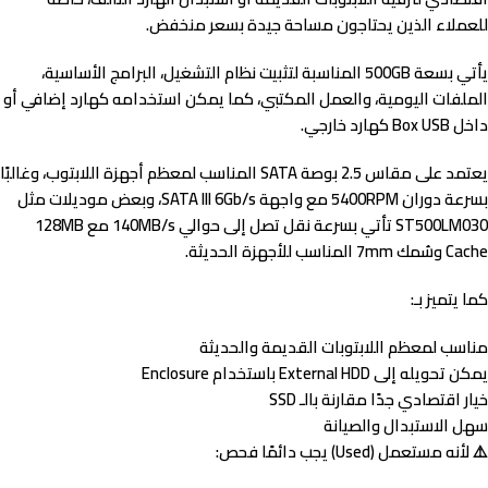
للعملاء الذين يحتاجون مساحة جيدة بسعر منخفض.
يأتي بسعة
500GB
المناسبة لتثبيت نظام التشغيل، البرامج الأساسية،
الملفات اليومية، والعمل المكتبي، كما يمكن استخدامه كهارد إضافي أو
داخل Box USB كهارد خارجي.
يعتمد على مقاس
2.5 بوصة SATA
المناسب لمعظم أجهزة اللابتوب، وغالبًا
بسرعة دوران
5400RPM
مع واجهة
SATA III 6Gb/s
، وبعض موديلات مثل
ST500LM030
تأتي بسرعة نقل تصل إلى حوالي
140MB/s
مع
128MB
Cache
وسُمك 7mm المناسب للأجهزة الحديثة.
كما يتميز بـ:
مناسب لمعظم اللابتوبات القديمة والحديثة
يمكن تحويله إلى External HDD باستخدام Enclosure
خيار اقتصادي جدًا مقارنة بالـ SSD
سهل الاستبدال والصيانة
⚠️ لأنه
مستعمل (Used)
يجب دائمًا فحص: