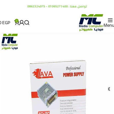
تواصل معنا : 01065271400 - 0862324075
0
EGP
0
Men