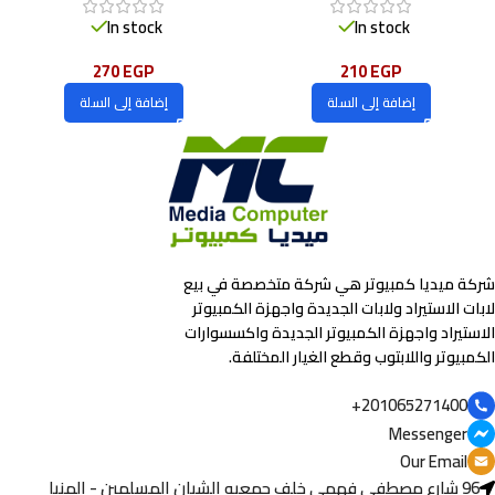
In stock
In stock
270
EGP
210
EGP
إضافة إلى السلة
إضافة إلى السلة
شركة ميديا كمبيوتر هي شركة متخصصة في بيع
لابات الاستيراد ولابات الجديدة واجهزة الكمبيوتر
الاستيراد واجهزة الكمبيوتر الجديدة واكسسوارات
الكمبيوتر واللابتوب وقطع الغيار المختلفة.
201065271400+
Messenger
Our Email
96 شارع مصطفى فهمي خلف جمعيه الشبان المسلمين - المنيا