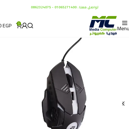
تواصل معنا : 01065271400 - 0862324075
0
EGP
0
Men