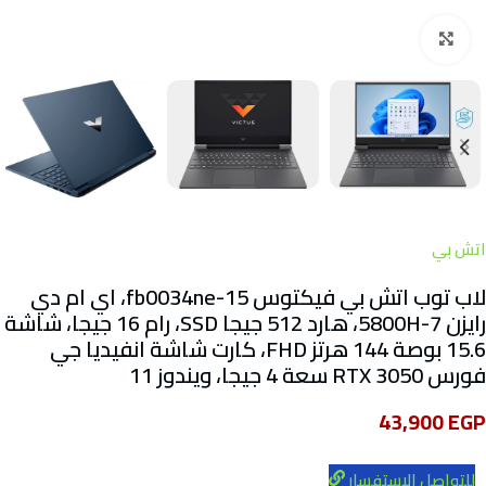
Click to enlarge
اتش بي
لاب توب اتش بي فيكتوس 15-fb0034ne، اي ام دي
رايزن 7-5800H، هارد 512 جيجا SSD، رام 16 جيجا، شاشة
15.6 بوصة 144 هرتز FHD، كارت شاشة انفيديا جي
فورس RTX 3050 سعة 4 جيجا، ويندوز 11
43,900
EGP
للتواصل الاستفسار