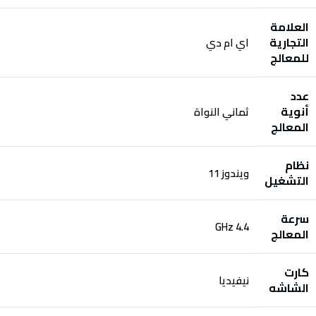
العلامة
التجارية
اي ام دي
للمعالج
عدد
أنوية
ثماني النواة
المعالج‎
نظام
ويندوز 11
التشغيل
سرعة
4.4 GHz
المعالج
كارت
نيفيديا
الشاشه