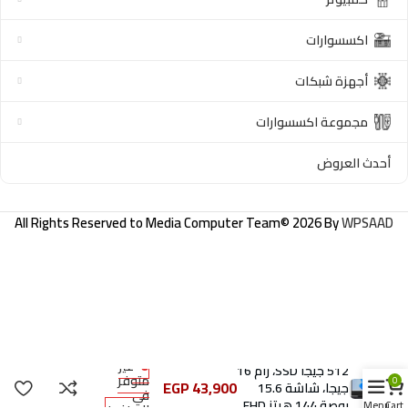
اكسسوارات
أجهزة شبكات
مجموعة اكسسوارات
أحدث العروض
All Rights Reserved to
Media Computer Team
© 2026 By
WPSAAD
لاب توب اتش بي
فيكتوس 15-
fb0034ne، اي ام دي
رايزن 7-5800H، هارد
غير
512 جيجا SSD، رام 16
متوفر
0
EGP
43,900
جيجا، شاشة 15.6
في
بوصة 144 هرتز FHD،
Menu
Cart