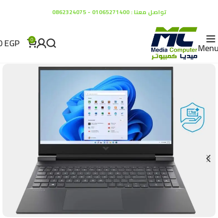
تواصل معنا : 01065271400 - 0862324075
0
EGP
0
Men