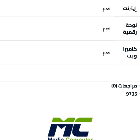
إيثرنت
نعم
لوحة
نعم
رقمية
كاميرا
نعم
ويب
مراجعات (0)
9735