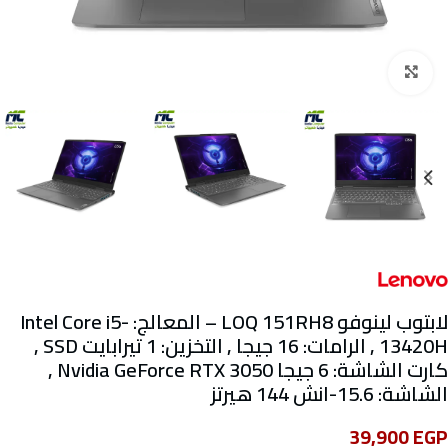
Click to enlarge
لابتوب لينوفو LOQ 151RH8 – المعالج: Intel Core i5-
13420H , الرامات: 16 جيجا , التخزين: 1 تيرابايت SSD ,
كارت الشاشة: 6 جيجا Nvidia GeForce RTX 3050 ,
الشاشة: 15.6-انش 144 هيرتز
39,900
EGP