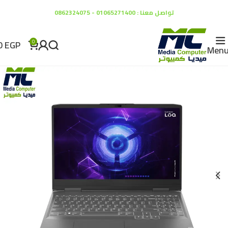
تواصل معنا : 01065271400 - 0862324075
0
EGP
0
Men