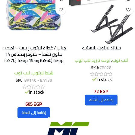
ستاند لابتوب بلاستيك
جراب / غطاء لابتوب إيليت – تصميم
ملون نشط – متوفر بمقاس 14
لاب توب
,
لوحة تبريد لاب توب
بوصة (GS60) و15.6 بوصة (GS70)
SKU:
CP028
شنط لابتوب
,
لاب توب
In stock
SKU:
BA140 - BA139
72
EGP
In stock
إضافة إلى السلة
605
EGP
إضافة إلى السلة