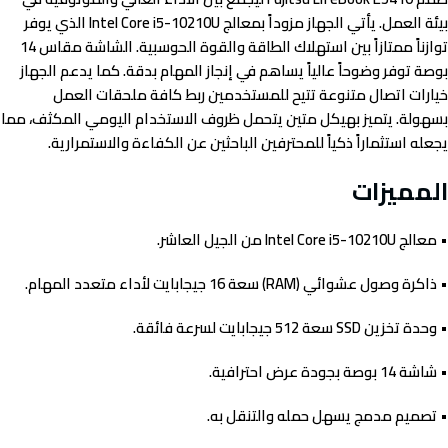
بيئة العمل. يأتي الجهاز مزوداً بمعالج Intel Core i5-10210U الذي يوفر
توازناً ممتازاً بين استهلاك الطاقة والقوة الحوسبية. الشاشة مقاس 14
بوصة توفر وضوحاً عالياً يساهم في إنجاز المهام بدقة. كما يدعم الجهاز
خيارات اتصال متنوعة تتيح للمستخدمين ربط كافة ملحقات العمل
بسهولة. يتميز بهيكل متين يتحمل ظروف الاستخدام اليومي المكثف، مما
يجعله استثماراً ذكياً للمحترفين الباحثين عن الكفاءة والاستمرارية.
المميزات
• معالج Intel Core i5-10210U من الجيل العاشر.
• ذاكرة وصول عشوائي (RAM) سعة 16 جيجابايت لأداء متعدد المهام.
• وحدة تخزين SSD سعة 512 جيجابايت لسرعة فائقة.
• شاشة 14 بوصة بجودة عرض احترافية.
• تصميم مدمج يسهل حمله والتنقل به.