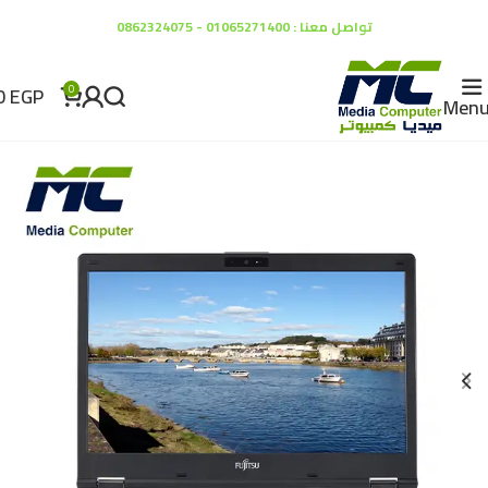
تواصل معنا : 01065271400 - 0862324075
0
EGP
0
Men