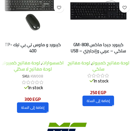
كيبورد جيجا ماكس GM-808
كيبورد و ماوس تي بي تيك TP-
سلكي – عربي وإنجليزي – USB
400
لوحة مفاتيح كمبيوتر
,
لوحة مفاتيح
اكسسوارات
,
لوحة مفاتيح كمبيوتر
,
سلكي
لوحة مفاتيح لا سكلي
SKU:
KW008
In stock
In stock
250
EGP
300
EGP
إضافة إلى السلة
إضافة إلى السلة