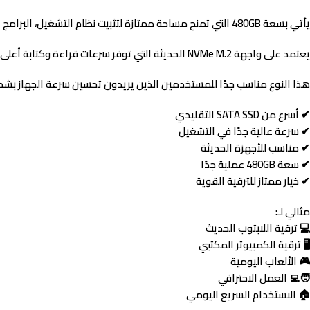
يأتي بسعة
480GB
التي تمنح مساحة ممتازة لتثبيت نظام التشغيل، البرامج ا
يعتمد على واجهة
NVMe M.2
الحديثة التي توفر سرعات قراءة وكتابة أعلى بكثير مقارنة بأقراص SATA، مما يجعله خيارًا مثاليً
هذا النوع مناسب جدًا للمستخدمين الذين يريدون تحسين سرعة الجهاز بشكل
✔ أسرع من SATA SSD التقليدي
✔ سرعة عالية جدًا في التشغيل
✔ مناسب للأجهزة الحديثة
✔ سعة 480GB عملية جدًا
✔ خيار ممتاز للترقية القوية
مثالي لـ:
💻 ترقية اللابتوب الحديث
🖥 ترقية الكمبيوتر المكتبي
🎮 الألعاب اليومية
🧑‍💻 العمل الاحترافي
🏠 الاستخدام السريع اليومي