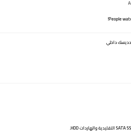
A
People watc
دديسك داخلي