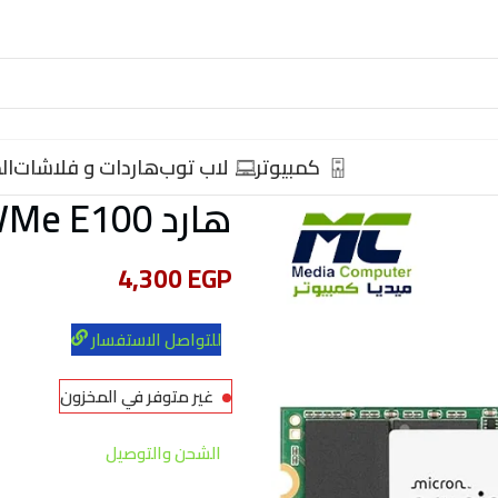
كمبيوتر
لاب توب
هاردات و فلاشات
ال
هارد SSD NVMe E100 – سعة 480GB – M.2
4,300
EGP
للتواصل الاستفسار
غير متوفر في المخزون
الشحن والتوصيل