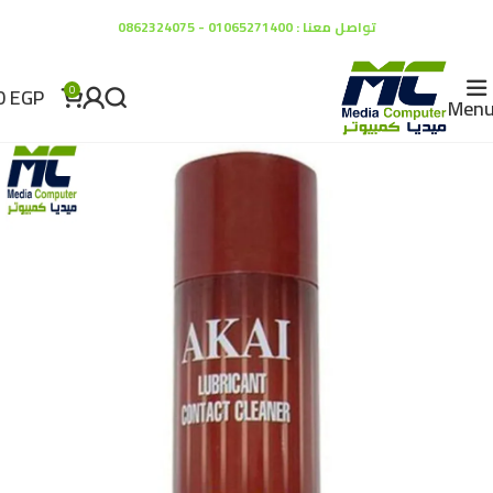
تواصل معنا : 01065271400 - 0862324075
0
EGP
0
Men