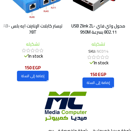
محول واي فاي USB Zlink ZL-
تيستر كابلات الإنترنت ايه بلس AB-
802.11 بسرعة 950M
78T
تشكيله
تشكيله
SKU:
NC014
In stock
In stock
150
EGP
150
EGP
إضافة إلى السلة
إضافة إلى السلة
شركة ميديا كمبيوتر هي شركة متخصصة في بيع