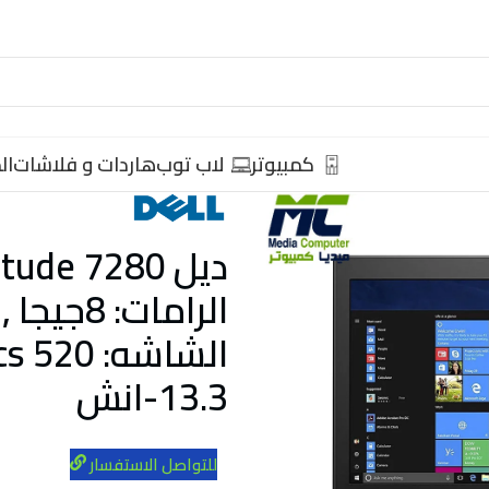
كمبيوتر
لاب توب
هاردات و فلاشات
ال
13.3-انش
للتواصل الاستفسار