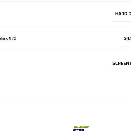
HARD 
GR
phics 520
SCREEN 