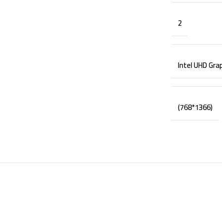
2
Intel UHD Gra
768)
*
(1366