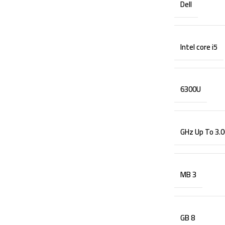
Dell
Intel core i5
6300U
3 MB
8 GB