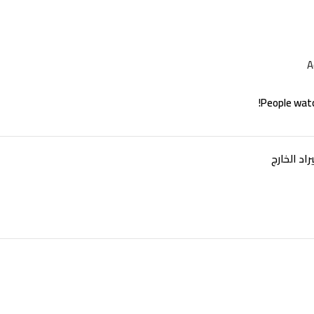
A
People watc
اد الخارج