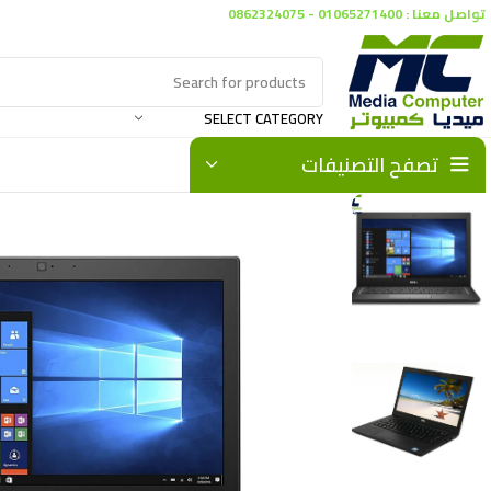
تواصل معنا : 01065271400 - 0862324075
SELECT CATEGORY
تصفح التصنيفات