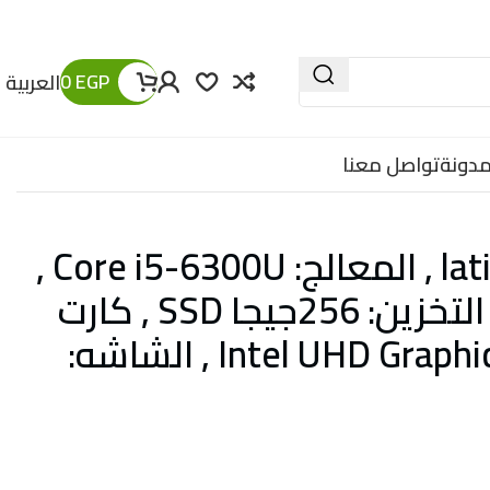
0
EGP
العربية
مدونة
تواصل معنا
ديل latitude 7280 , المعالج: Core i5-6300U ,
الرامات: 8جيجا , التخزين: 256جيجا SSD , كارت
الشاشه: Intel UHD Graphics 520 , الشاشه: