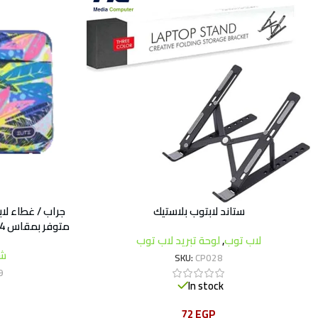
ستاند لابتوب بلاستيك
جراب / غطاء لا
متوفر بمقاس 14 بوصة (GS60) و15.6 بوصة (GS70)
لاب توب
,
لوحة تبريد لاب توب
شن
SKU:
CP028
9
In stock
72
EGP