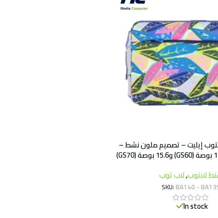
بتوب إيليت – تصميم ملون نشط –
ط لابتوب
,
لاب توب
SKU:
BA140 - BA13
In stock