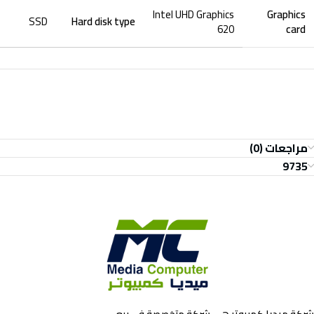
Intel UHD Graphics
Graphics
SSD
Hard disk type
620
card
مراجعات (0)
9735
شركة ميديا كمبيوتر هي شركة متخصصة في بيع