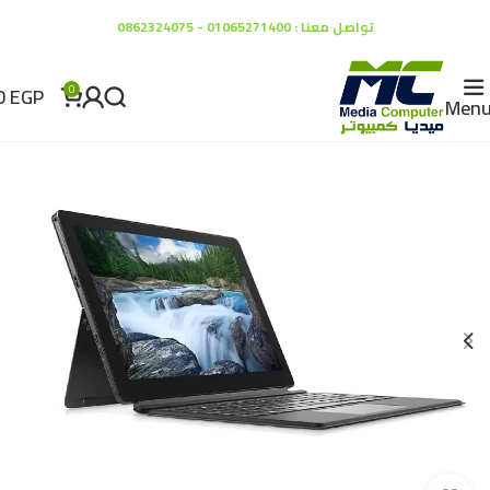
تواصل معنا : 01065271400 - 0862324075
0
EGP
0
Men