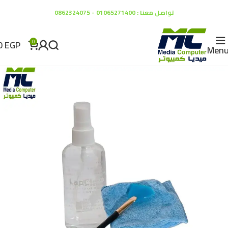
تواصل معنا : 01065271400 - 0862324075
0
EGP
0
Men