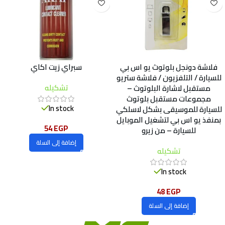
فلاشة دونجل بلوتوث يو اس بي
سبراي زيت اكاي
للسيارة / التلفزيون / فلاشة ستريو
تشكيله
مستقبل لاشارة البلوتوث –
مجموعات مستقبل بلوتوث
In stock
للسيارة للموسيقى بشكل لاسلكي
بمنفذ يو اس بي لتشغيل الموبايل
54
EGP
للسيارة – من زيرو
إضافة إلى السلة
تشكيله
In stock
48
EGP
إضافة إلى السلة