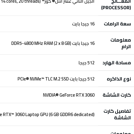
المعـــالج
الجيل الثاني عشر انتل® كور™ i7-12700H (up to 4.7 GHz with Intel® Turbo Boost Technology, 24 MB L3 cache, 14 cores, 20 threads)
(PROCESSOR)
سعة الرامات
16 جيجا بايت
معلومات
16 جيجا بايت DDR5-4800 MHz RAM (2 x 8 GB)
الرام
مساحة الهارد
512 جيجا
نوع الذاكره
512 جيجا بايت PCIe® NVMe™ TLC M.2 SSD
كارت الشاشة
NVIDIA® GeForce RTX 3060
تفاصيل كارت
e RTX™ 3060 Laptop GPU (6 GB GDDR6 dedicated)
الشاشة
معلومات