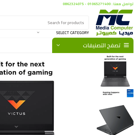
تواصل معنا : 01065271400 - 0862324075
SELECT CATEGORY
تصفح التصنيفات