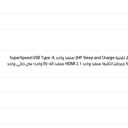
منفذ واحد SuperSpeed USB Type-C®‎ بسرعة نقل إشارات تبلغ 5 جيجابت/ثانية (التزويد بالطاقة عبر منفذ USB،‏ DisplayPort™ 1.4، تقنية HP Sleep and Charge)؛ منفذ واحد SuperSpeed USB Type-A
بسرعة نقل إشارات تبلغ 5 جيجابت/ثانية (تقنية HP Sleep and Charge)؛ منفذا SuperSpeed USB Type-A بسرعة نقل إشارات تبلغ 5 جيجابت/ثانية؛ منفذ واحد HDMI 2.1؛ منفذ RJ-45 واحد؛ سن ذكي واحد