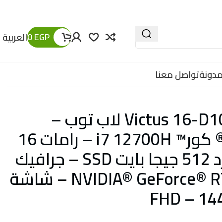
0
EGP
العربية
مدونة
تواصل معنا
اتش بي Victus 16-D1058NE لاب توب –
بروسيسور انتل® كور™ i7 12700H – رامات 16
جيجا بايت – هارد 512 جيجا بايت SSD – جرافيك
NVIDIA® GeForce® RTX™ 3060 6GB – شاشة