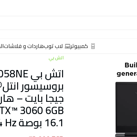
كمبيوتر
لاب توب
هاردات و فلاشات
ال
اتش بي
16.1 بوصة FHD – 144 Hz