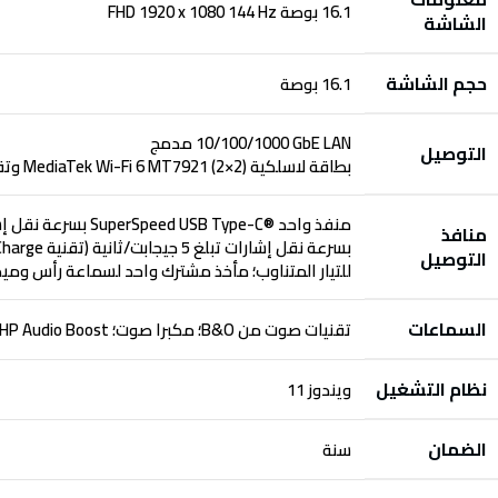
16.1 بوصة FHD 1920 x 1080 144 Hz
الشاشة
حجم الشاشة
16.1 بوصة
‎10/100/1000 GbE LAN‎‏ مدمج
التوصيل
بطاقة لاسلكية MediaTek Wi-Fi 6 MT7921 (2×2) وتقنية Bluetooth® 5.3 (تدعم سرعات نقل بيانات بوحدة جيجابت)
منافذ
التوصيل
للتيار المتناوب؛ مأخذ مشترك واحد لسماعة رأس
وميك
السماعات
تقنيات صوت من B&O؛ مكبرا صوت؛ HP Audio Boost
نظام التشغيل
ويندوز 11
الضمان
سنة