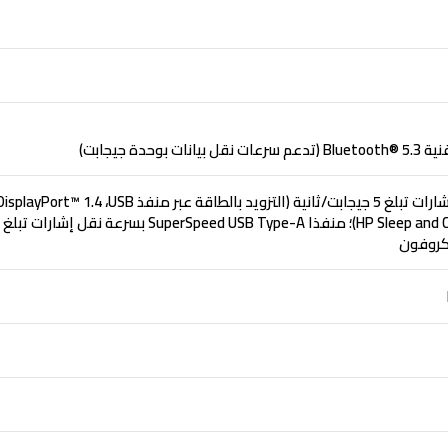
روفون